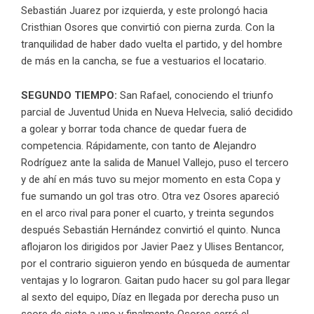
Sebastián Juarez por izquierda, y este prolongó hacia
Cristhian Osores que convirtió con pierna zurda. Con la
tranquilidad de haber dado vuelta el partido, y del hombre
de más en la cancha, se fue a vestuarios el locatario.
SEGUNDO TIEMPO:
San Rafael, conociendo el triunfo
parcial de Juventud Unida en Nueva Helvecia, salió decidido
a golear y borrar toda chance de quedar fuera de
competencia. Rápidamente, con tanto de Alejandro
Rodríguez ante la salida de Manuel Vallejo, puso el tercero
y de ahí en más tuvo su mejor momento en esta Copa y
fue sumando un gol tras otro. Otra vez Osores apareció
en el arco rival para poner el cuarto, y treinta segundos
después Sebastián Hernández convirtió el quinto. Nunca
aflojaron los dirigidos por Javier Paez y Ulises Bentancor,
por el contrario siguieron yendo en búsqueda de aumentar
ventajas y lo lograron. Gaitan pudo hacer su gol para llegar
al sexto del equipo, Díaz en llegada por derecha puso un
score de siete a uno y finalmente Osores cerró el