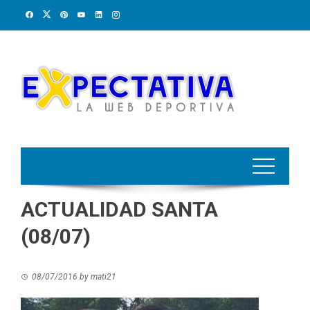
Skip
to
content
ACTUALIDAD SANTA
(08/07)
08/07/2016
by
mati21