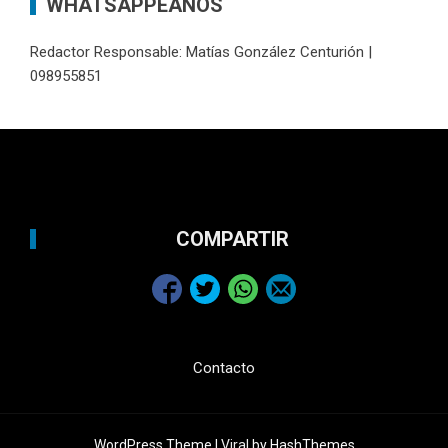
WHATSAPPEANOS
Redactor Responsable: Matías González Centurión |
098955851
COMPARTIR
Contacto
WordPress Theme |
Viral
by HashThemes