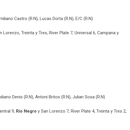
imiliano Castro (R.N), Lucas Dorta (R.N), E/C (R.N)
an Lorenzo, Treinta y Tres, River Plate 7, Universal 6, Campana y
liano Denis (R.N), Antoni Britos (R.N), Julian Sosa (R.N)
ntral 9,
Río Negro
y San Lorenzo 7, River Plate 4, Treinta y Tres 2,