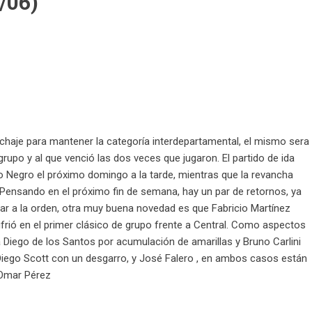
/06)
echaje para mantener la categoría interdepartamental, el mismo sera
rupo y al que venció las dos veces que jugaron. El partido de ida
Río Negro el próximo domingo a la tarde, mientras que la revancha
Pensando en el próximo fin de semana, hay un par de retornos, ya
ar a la orden, otra muy buena novedad es que Fabricio Martínez
rió en el primer clásico de grupo frente a Central. Como aspectos
á Diego de los Santos por acumulación de amarillas y Bruno Carlini
 Diego Scott con un desgarro, y José Falero , en ambos casos están
s Omar Pérez