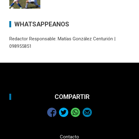
WHATSAPPEANOS
Redactor Responsable: Matías González Centurión |
098955851
COMPARTIR
Contacto