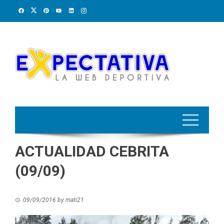
Skip
to
content
ACTUALIDAD CEBRITA
(09/09)
09/09/2016
by
mati21