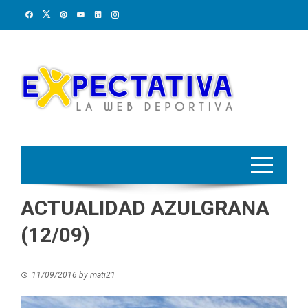
Skip
to
content
ACTUALIDAD AZULGRANA
(12/09)
11/09/2016
by
mati21