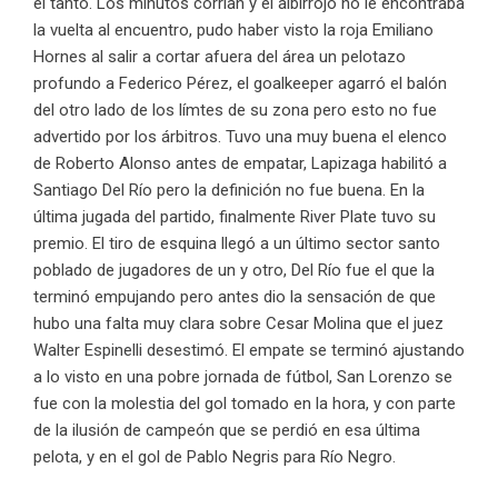
el tanto. Los minutos corrían y el albirrojo no le encontraba
la vuelta al encuentro, pudo haber visto la roja Emiliano
Hornes al salir a cortar afuera del área un pelotazo
profundo a Federico Pérez, el goalkeeper agarró el balón
del otro lado de los límtes de su zona pero esto no fue
advertido por los árbitros. Tuvo una muy buena el elenco
de Roberto Alonso antes de empatar, Lapizaga habilitó a
Santiago Del Río pero la definición no fue buena. En la
última jugada del partido, finalmente River Plate tuvo su
premio. El tiro de esquina llegó a un último sector santo
poblado de jugadores de un y otro, Del Río fue el que la
terminó empujando pero antes dio la sensación de que
hubo una falta muy clara sobre Cesar Molina que el juez
Walter Espinelli desestimó. El empate se terminó ajustando
a lo visto en una pobre jornada de fútbol, San Lorenzo se
fue con la molestia del gol tomado en la hora, y con parte
de la ilusión de campeón que se perdió en esa última
pelota, y en el gol de Pablo Negris para Río Negro.