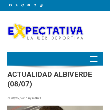
Skip
to
content
ACTUALIDAD ALBIVERDE
(08/07)
08/07/2016
by
mati21