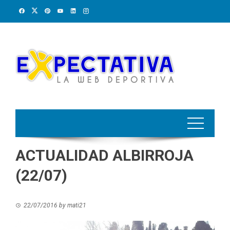
Skip
to
content
ACTUALIDAD ALBIRROJA
(22/07)
22/07/2016
by
mati21