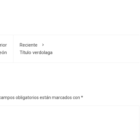
rior
Reciente
eón
Título verdolaga
campos obligatorios están marcados con
*