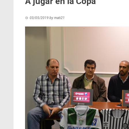
A jugar en la Copa
03/05/2019
by
mati21