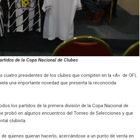
partidos de la Copa Nacional de Clubes
los cuatro presidentes de los clubes que compiten en la «A» de OFI,
iniela una importante novedad que presenta la reconocida
odos los partidos de la primera división de la Copa Nacional de
se probó en algunos encuentros del Torneo de Selecciones y que
ntal clubista.
 de quienes quieran hacerlo, acercándose a un punto de venta en