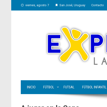
Skip
viernes, agosto 7
San José, Uruguay
Contacto
to
content
INICIO
FÚTBOL
FUTSAL
FÚTBOL INFANTIL