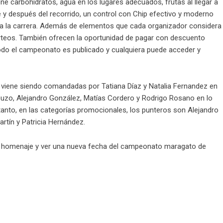
e carbohidratos, agua en los lugares adecuados, frutas al llegar a
e y después del recorrido, un control con Chip efectivo y moderno
zada la carrera. Además de elementos que cada organizador considera
teos. También ofrecen la oportunidad de pagar con descuento
Todo el campeonato es publicado y cualquiera puede acceder y
 viene siendo comandadas por Tatiana Díaz y Natalia Fernandez en
uzo, Alejandro González, Matías Cordero y Rodrigo Rosano en lo
tanto, en las categorías promocionales, los punteros son Alejandro
rtín y Patricia Hernández.
te homenaje y ver una nueva fecha del campeonato maragato de