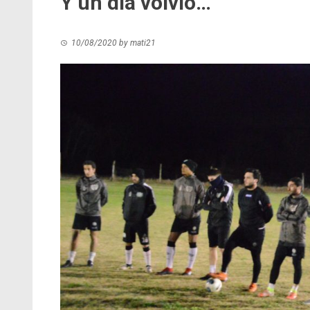
Y un día volvió…
10/08/2020
by
mati21