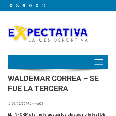
Skip
to
content
WALDEMAR CORREA – SE
FUE LA TERCERA
01/10/2015
by
mati21
EL INFORME (si no le gustan los chistes no lo lea) DE