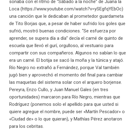
sonaba con el ritmo de “Sábado a la noche” de Juana la
Loca (https://www.youtube.com/watch?v=ySEgfqYEbOc)
una canción que le dedicaban al prometedor guardameta
de Tito Borjas que, a pesar de haber sufrido los goles que
sufrió, mostró buenas condiciones. “Se esfuerza por
aprender, se supera día a día” decía el carné de quinto de
escuela que llevó el gurí, orgulloso, al vestuario para
compartir con sus compañeros. Algunos no sabían lo que
era un carné. El botija se sacó la moña y la túnica y atajó.
Río Negro no extrañó a Fernández, porque Val también
jugó bien y aprovechó el momento del final para cambiar
las maquetas del sistema solar con el arquero borjense.
Pereyra, Enzo Cullo, y Juan Manuel Gales (en tres
oportunidades) marcaron para Río Negro, mientras que
Rodríguez (ponemos solo el apellido para que usted si
quiere agregue el nombre, puede ser «Martín Pescador» o
«Ciudad de» o lo que quieran), y Mathías Pérez anotaron
para los cebritas.