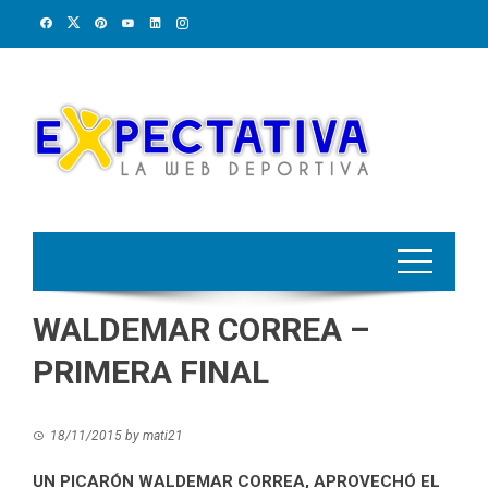
Skip
to
content
WALDEMAR CORREA –
PRIMERA FINAL
18/11/2015
by
mati21
UN PICARÓN WALDEMAR CORREA, APROVECHÓ EL