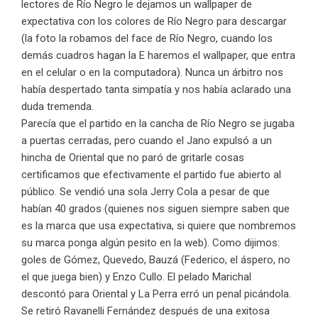
lectores de Río Negro le dejamos un wallpaper de
expectativa con los colores de Río Negro para descargar
(la foto la robamos del face de Río Negro, cuando los
demás cuadros hagan la E haremos el wallpaper, que entra
en el celular o en la computadora). Nunca un árbitro nos
había despertado tanta simpatía y nos había aclarado una
duda tremenda.
Parecía que el partido en la cancha de Río Negro se jugaba
a puertas cerradas, pero cuando el Jano expulsó a un
hincha de Oriental que no paró de gritarle cosas
certificamos que efectivamente el partido fue abierto al
público. Se vendió una sola Jerry Cola a pesar de que
habían 40 grados (quienes nos siguen siempre saben que
es la marca que usa expectativa, si quiere que nombremos
su marca ponga algún pesito en la web). Como dijimos:
goles de Gómez, Quevedo, Bauzá (Federico, el áspero, no
el que juega bien) y Enzo Cullo. El pelado Marichal
descontó para Oriental y La Perra erró un penal picándola.
Se retiró Ravanelli Fernández después de una exitosa