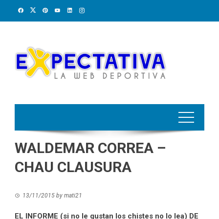
Skip
to
content
WALDEMAR CORREA –
CHAU CLAUSURA
13/11/2015
by
mati21
EL INFORME (si no le gustan los chistes no lo lea) DE