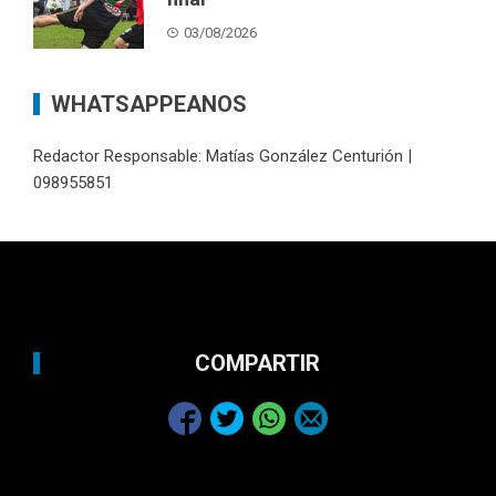
03/08/2026
WHATSAPPEANOS
Redactor Responsable: Matías González Centurión |
098955851
COMPARTIR