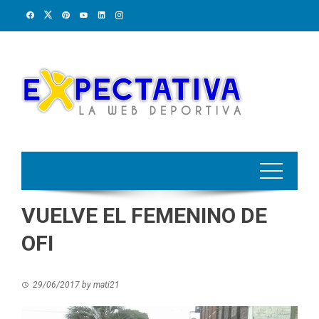
Skip
to
content
VUELVE EL FEMENINO DE
OFI
29/06/2017
by
mati21