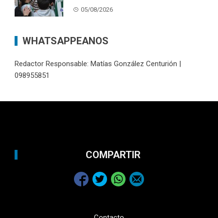
05/08/2026
WHATSAPPEANOS
Redactor Responsable: Matías González Centurión |
098955851
COMPARTIR
Contacto