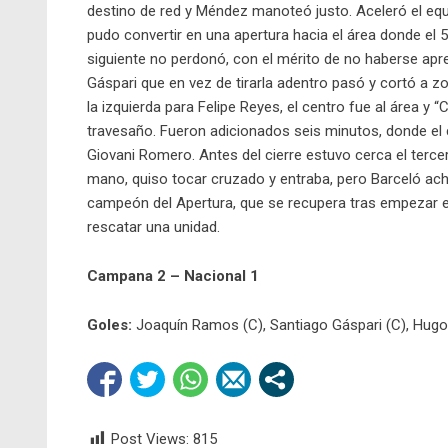
destino de red y Méndez manoteó justo. Aceleró el eq
pudo convertir en una apertura hacia el área donde el 5
siguiente no perdonó, con el mérito de no haberse ap
Gáspari que en vez de tirarla adentro pasó y cortó a zon
la izquierda para Felipe Reyes, el centro fue al área y “
travesaño. Fueron adicionados seis minutos, donde el co
Giovani Romero. Antes del cierre estuvo cerca el terce
mano, quiso tocar cruzado y entraba, pero Barceló achi
campeón del Apertura, que se recupera tras empezar el
rescatar una unidad.
Campana 2 – Nacional 1
Goles:
Joaquín Ramos (C), Santiago Gáspari (C), Hugo
Post Views:
815