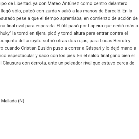
uipo de Libertad, ya con Mateo Antúnez como centro delantero
 llegó sólo, pateó con zurda y salió a las manos de Barceló. En la
resurado pese a que el tiempo apremiaba, en comienzo de acción de
a final rival para esperarla. El útil pasó por Lapeira que cedió más a
Chuky” la tomó en tijera, picó y tomó altura para entrar contra el
njunto del arroyito sufrió otras dos rojas, para Lucas Berruti y
ro cuando Cristian Buslón puso a correr a Gáspari y lo dejó mano a
có espectacular y sacó con los pies. En el saldo final ganó bien el
 Clausura con derrota, ante un peleador rival que estuvo cerca de
 Mallada (N)