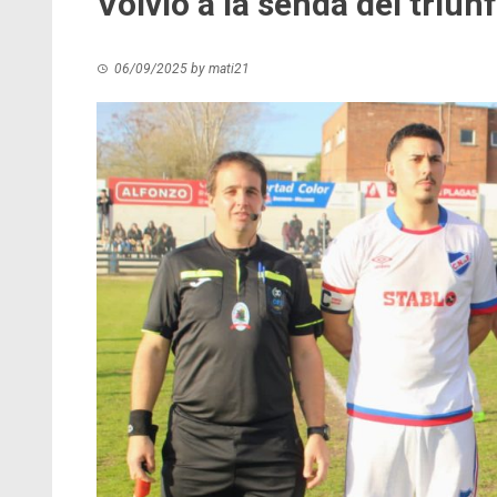
Volvió a la senda del triun
06/09/2025
by
mati21