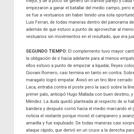
mejor, y de a poco se generó un trámite parejo y cada 
empezaron a ganar el batallar del medio campo, pero er
se fue a vestuarios sin haber tenido una sola oportun
Luis Ferrari, de todas maneras dentro del panorama de
además de que estuvo a punto de aprovechar al menos e
vestuarios sin movimientos en el resultado, que era jus
SEGUNDO TIEMPO:
El complemento tuvo mayor canti
la obligación de ir hacia adelante para al menos empa
ellos estuvo a punto de empezar a liquidar, Reyes col
Giovani Romero, casi termina en tanto en contra. Sobre
maragato logró empatar. Avisó en un tiro libre cerrado
Laca, entraba contra el poste pero la sacó sobre la líne
primer palo, anticipó Hugo Mallada con buen destino, y
Méndez. La duda quedó planteada al respecto de si habí
bandera y después corrió hacia el medio marcando el 
noticia el visitante porque movió el campanero y avanzó
amarilla y fue expulsado. De todas maneras casi sorpr
ataque rápido, que derivó en un cruce a la derecha par