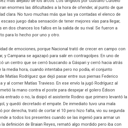
vez más alejado de los arcos. Los dirigidos por Gustavo Curbelo
an enormes las dificultades a la hora de ofender, al punto de que
idad clara. No tuvo muchas más que las ya contadas el elenco de
 escaso juego daba sensación de tener mejores vías para llegar,
n dos chances los fallos en la salida de su rival. Se fueron a
to para lo hecho por uno y otro.
dad de emociones, porque Nacional trató de crecer en campo con
tar, y Campana se agazapó para salir en contragolpes. En uno de
ocó un centro que se cerró buscando a Gáspari y cerró hacia atrás
 la media hora, cuando intentaba pero no podía, el conjunto
 de Matías Rodríguez que dejó pasar entre sus piernas Federico
a y al corner Matías Travieso. En ese envío la jugó Rodríguez al
 metió la mano contra el poste para despejar el golero Édison
a entrado o no, la disipó el asistente Rodino que primero levantó la
gol, y quedó decretado el empate. De inmediato tuvo una mala
 por derecha, trató de cortar el 10 pero hizo falta, vio su segunda
ende a todos los presentes cuando se las ingenió para armar un
a la definición de Braian Reyes, remató algo mordido pero iba con