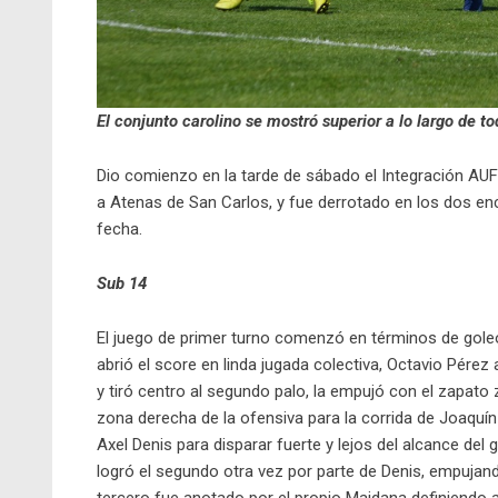
El conjunto carolino se mostró superior a lo largo de to
Dio comienzo en la tarde de sábado el Integración AUF 
a Atenas de San Carlos, y fue derrotado en los dos enc
fecha.
Sub 14
El juego de primer turno comenzó en términos de gol
abrió el score en linda jugada colectiva, Octavio Pére
y tiró centro al segundo palo, la empujó con el zapato 
zona derecha de la ofensiva para la corrida de Joaquín 
Axel Denis para disparar fuerte y lejos del alcance d
logró el segundo otra vez por parte de Denis, empujan
tercero fue anotado por el propio Maidana definiendo a