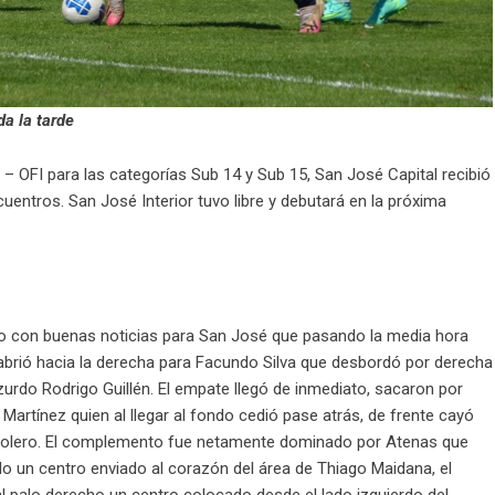
da la tarde
– OFI para las categorías Sub 14 y Sub 15, San José Capital recibió
uentros. San José Interior tuvo libre y debutará en la próxima
eo con buenas noticias para San José que pasando la media hora
z abrió hacia la derecha para Facundo Silva que desbordó por derecha
zurdo Rodrigo Guillén. El empate llegó de inmediato, sacaron por
Martínez quien al llegar al fondo cedió pase atrás, de frente cayó
el golero. El complemento fue netamente dominado por Atenas que
do un centro enviado al corazón del área de Thiago Maidana, el
l palo derecho un centro colocado desde el lado izquierdo del