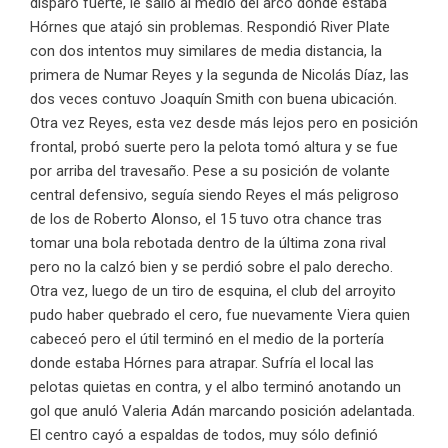
disparó fuerte, le salió al medio del arco donde estaba
Hórnes que atajó sin problemas. Respondió River Plate
con dos intentos muy similares de media distancia, la
primera de Numar Reyes y la segunda de Nicolás Díaz, las
dos veces contuvo Joaquín Smith con buena ubicación.
Otra vez Reyes, esta vez desde más lejos pero en posición
frontal, probó suerte pero la pelota tomó altura y se fue
por arriba del travesaño. Pese a su posición de volante
central defensivo, seguía siendo Reyes el más peligroso
de los de Roberto Alonso, el 15 tuvo otra chance tras
tomar una bola rebotada dentro de la última zona rival
pero no la calzó bien y se perdió sobre el palo derecho.
Otra vez, luego de un tiro de esquina, el club del arroyito
pudo haber quebrado el cero, fue nuevamente Viera quien
cabeceó pero el útil terminó en el medio de la portería
donde estaba Hórnes para atrapar. Sufría el local las
pelotas quietas en contra, y el albo terminó anotando un
gol que anuló Valeria Adán marcando posición adelantada.
El centro
cayó a espaldas de todos, muy sólo definió