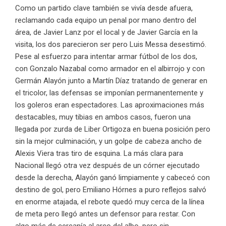
Como un partido clave también se vivía desde afuera,
reclamando cada equipo un penal por mano dentro del
área, de Javier Lanz por el local y de Javier García en la
visita, los dos parecieron ser pero Luis Messa desestimó.
Pese al esfuerzo para intentar armar fútbol de los dos,
con Gonzalo Nazabal como armador en el albirrojo y con
Germán Alayón junto a Martín Díaz tratando de generar en
el tricolor, las defensas se imponían permanentemente y
los goleros eran espectadores. Las aproximaciones más
destacables, muy tibias en ambos casos, fueron una
llegada por zurda de Liber Ortigoza en buena posición pero
sin la mejor culminación, y un golpe de cabeza ancho de
Alexis Viera tras tiro de esquina. La más clara para
Nacional llegó otra vez después de un córner ejecutado
desde la derecha, Alayón ganó limpiamente y cabeceó con
destino de gol, pero Emiliano Hórnes a puro reflejos salvó
en enorme atajada, el rebote quedó muy cerca de la línea
de meta pero llegó antes un defensor para restar. Con
algo más de cercanía al arco del albo, pero sin