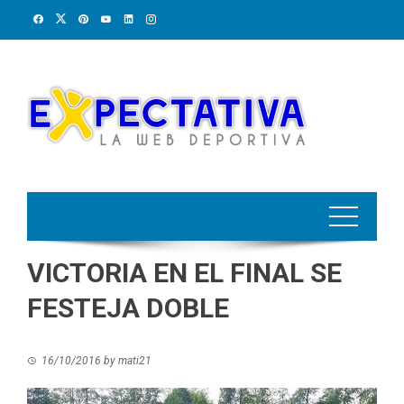
Skip
to
content
VICTORIA EN EL FINAL SE
FESTEJA DOBLE
16/10/2016
by
mati21