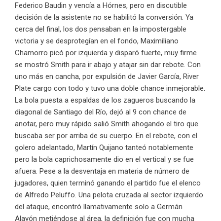
Federico Baudin y vencía a Hórnes, pero en discutible
decisión de la asistente no se habilitó la conversión. Ya
cerca del final, los dos pensaban en la impostergable
victoria y se desprotegían en el fondo, Maximiliano
Chamorro picó por izquierda y disparó fuerte, muy firme
se mostró Smith para ir abajo y atajar sin dar rebote. Con
uno más en cancha, por expulsión de Javier García, River
Plate cargo con todo y tuvo una doble chance inmejorable.
La bola puesta a espaldas de los zagueros buscando la
diagonal de Santiago del Río, dejó al 9 con chance de
anotar, pero muy rápido salió Smith ahogando el tiro que
buscaba ser por arriba de su cuerpo. En el rebote, con el
golero adelantado, Martín Quijano tanteó notablemente
pero la bola caprichosamente dio en el vertical y se fue
afuera. Pese a la desventaja en materia de número de
jugadores, quien terminó ganando el partido fue el elenco
de Alfredo Peluffo. Una pelota cruzada al sector izquierdo
del ataque, encontró llamativamente solo a Germán
Alayón metiéndose al área, la definición fue con mucha