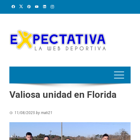
Skip
to
content
Valiosa unidad en Florida
11/08/2025
by
mati21