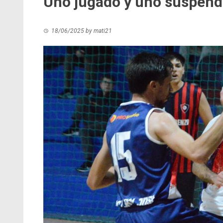
Uno jugado y uno suspend
18/06/2025
by
mati21