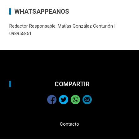
WHATSAPPEANOS
Redactor Responsable: Matías González Centurión |
098955851
COMPARTIR
Contacto