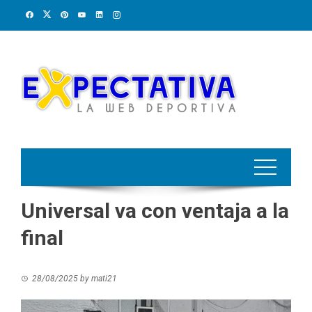
Skip
to
content
Universal va con ventaja a la
final
28/08/2025
by
mati21