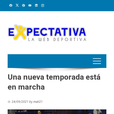
Skip
to
content
Una nueva temporada está
en marcha
24/09/2021
by
mati21