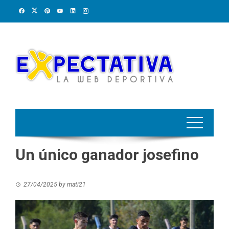
Skip
to
content
Un único ganador josefino
27/04/2025
by
mati21