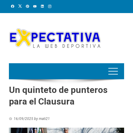
Skip
to
content
Un quinteto de punteros
para el Clausura
16/09/2025
by
mati21