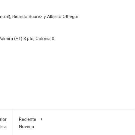
tral), Ricardo Suárez y Alberto Othegui
almira (+1) 3 pts, Colonia 0.
rior
Reciente
mera
Novena