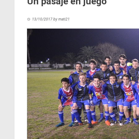
Un pasaje en juego
13/10/2017
by
mati21