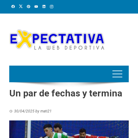
Skip
to
content
Un par de fechas y termina
30/04/2025
by
mati21