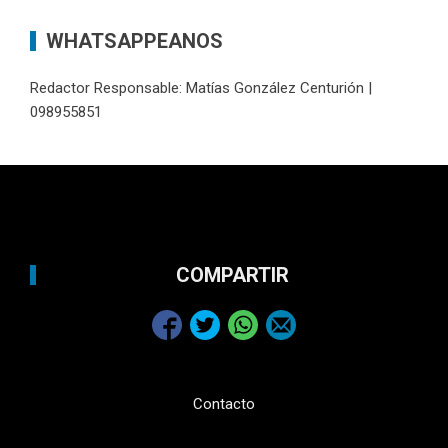
WHATSAPPEANOS
Redactor Responsable: Matías González Centurión |
098955851
COMPARTIR
Contacto