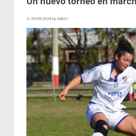
Un nuevo torneo en marc
09/09/2024
by
mati21