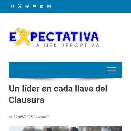
Skip
to
content
Un líder en cada llave del
Clausura
29/09/2025
by
mati21