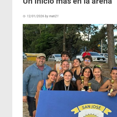
Un inicio más en la arena
12/01/2026
by
mati21