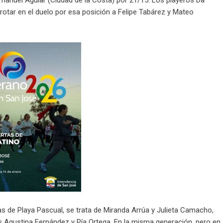
anuel Aguiar (Ciudad de la Costa) por 21/15. Los playeros Da
rrotar en el duelo por esa posición a Felipe Tabárez y Mateo
s de Playa Pascual, se trata de Miranda Arrúa y Julieta Camacho,
ses Agustina Fernández y Pía Ortega. En la misma generación, pero en