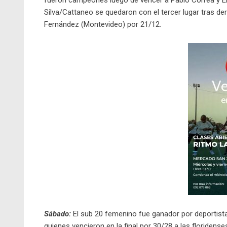
fueron campeones luego de vencer a Pablo Correa y Em
Silva/Cattaneo se quedaron con el tercer lugar tras de
Fernández (Montevideo) por 21/12.
Sábado:
El sub 20 femenino fue ganador por deportista
quienes vencieron en la final por 30/28 a las floriden