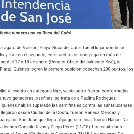
 fecha número uno en Boca del Cufré
Maragato de Voleibol Playa. Boca del Cufré fue el lugar donde se
día y libre en el segundo, entre ambos se congregaron más de
erá el 17 y 18 de enero (Parador Chico del balneario Kiyú), la
el Plata). Quienes logran la primera posición cosechan 200 puntos, los
lar el evento en categoría libre, veinticuatro fueron conformadas
 tuvo ganadoras josefinas, se trata de a Paulina Rodríguez
), quienes habían superado las semifinales contra las santalucenses
vales llegaron desde Ciudad de la Costa, fueron Vanesa Méndez y
o pareja de San José que llegó al juego semifinal, fueron Nahuel Da
videanos Gonzalo Rivas y Diego Pérez (21/18). Los capitalinos