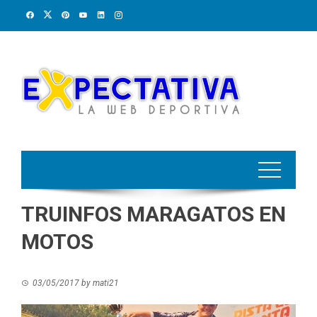
Skip
to
content
TRUINFOS MARAGATOS EN
MOTOS
03/05/2017
by
mati21