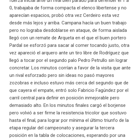
fuerza inicial ante un rival bien parado para defender el 1 a
0, trabajaba de forma compacta el elenco libertense y no
aparecían espacios, probó otra vez Cerdeiro esta vez
desde más lejos y arriba. Campana hacía un buen trabajo
pero no lograba desdoblarse en ataque, de forma aislada
llegó con un remate de Arqueta en el que el buen portero
Pardal se esforzó para sacar al corner tocando justo, otra
vez apareció el arquero ante un tiro libre de Rodríguez que
llegó a tocar por el segundo palo Pedro Petrullo sin lograr
concretar. Los minutos corrían a favor de la visita que ante
un rival esforzado pero sin ideas no pasó mayores
zozobras e incluso estuvo más cerca del segundo que de
que cayera el empate, entró solo Fabricio Fagúndez por el
carril central para definir en posición inmejorable pero
demasiado alto. En los minutos finales cargó el borjense
pero volvió a ser firme la resistencia tricolor que sostuvo
hasta el final, para lograr por mínima el último triunfo de la
etapa regular del campeonato y asegurar la tercera
posición en la tabla de colocaciones, esperando por una