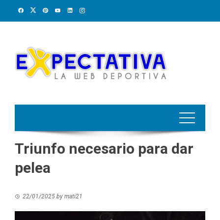
Skip
to
content
Triunfo necesario para dar
pelea
22/01/2025
by
mati21