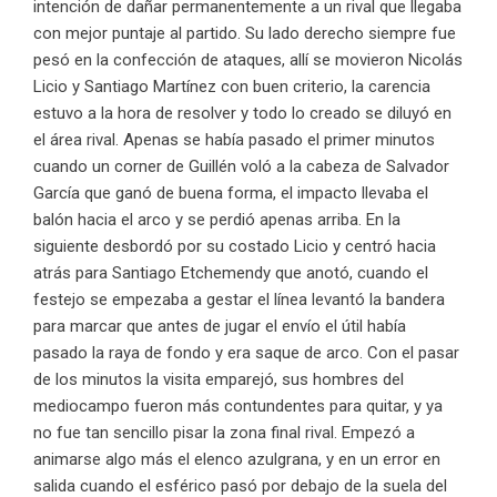
intención de dañar permanentemente a un rival que llegaba
con mejor puntaje al partido. Su lado derecho siempre fue
pesó en la confección de ataques, allí se movieron Nicolás
Licio y Santiago Martínez con buen criterio, la carencia
estuvo a la hora de resolver y todo lo creado se diluyó en
el área rival. Apenas se había pasado el primer minutos
cuando un corner de Guillén voló a la cabeza de Salvador
García que ganó de buena forma, el impacto llevaba el
balón hacia el arco y se perdió apenas arriba. En la
siguiente desbordó por su costado Licio y centró hacia
atrás para Santiago Etchemendy que anotó, cuando el
festejo se empezaba a gestar el línea levantó la bandera
para marcar que antes de jugar el envío el útil había
pasado la raya de fondo y era saque de arco. Con el pasar
de los minutos la visita emparejó, sus hombres del
mediocampo fueron más contundentes para quitar, y ya
no fue tan sencillo pisar la zona final rival. Empezó a
animarse algo más el elenco azulgrana, y en un error en
salida cuando el esférico pasó por debajo de la suela del