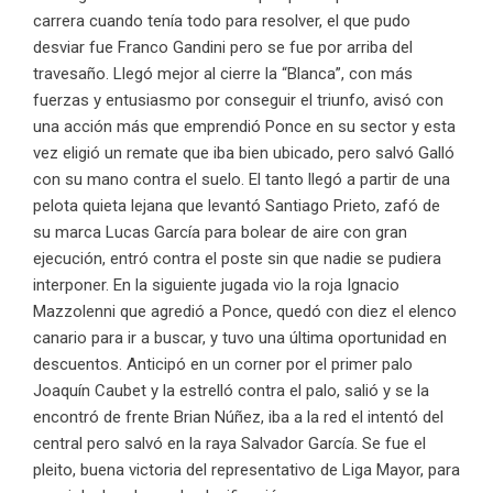
carrera cuando tenía todo para resolver, el que pudo
desviar fue Franco Gandini pero se fue por arriba del
travesaño. Llegó mejor al cierre la “Blanca”, con más
fuerzas y entusiasmo por conseguir el triunfo, avisó con
una acción más que emprendió Ponce en su sector y esta
vez eligió un remate que iba bien ubicado, pero salvó Galló
con su mano contra el suelo. El tanto llegó a partir de una
pelota quieta lejana que levantó Santiago Prieto, zafó de
su marca Lucas García para bolear de aire con gran
ejecución, entró contra el poste sin que nadie se pudiera
interponer. En la siguiente jugada vio la roja Ignacio
Mazzolenni que agredió a Ponce, quedó con diez el elenco
canario para ir a buscar, y tuvo una última oportunidad en
descuentos. Anticipó en un corner por el primer palo
Joaquín Caubet y la estrelló contra el palo, salió y se la
encontró de frente Brian Núñez, iba a la red el intentó del
central pero salvó en la raya Salvador García. Se fue el
pleito, buena victoria del representativo de Liga Mayor, para