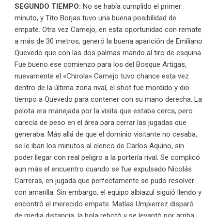
SEGUNDO TIEMPO:
No se había cumplido el primer
minuto, y Tito Borjas tuvo una buena posibilidad de
empate. Otra vez Camejo, en esta oportunidad con remate
a más de 30 metros, generó la buena aparición de Emiliano
Quevedo que con las dos palmas mando al tiro de esquina.
Fue bueno ese comienzo para los del Bosque Artigas,
nuevamente el «Chirola» Camejo tuvo chance esta vez
dentro de la última zona rival, el shot fue mordido y dio
tiempo a Quevedo para contener con su mano derecha. La
pelota era manejada por la visita que estaba cerca, pero
carecía de peso en el área para cerrar las jugadas que
generaba. Más allá de que el dominio visitante no cesaba,
se le iban los minutos al elenco de Carlos Aquino, sin
poder llegar con real peligro a la portería rival. Se complicó
aun más el encuentro cuando se fue expulsado Nicolás
Carreras, en jugada que perfectamente se pudo resolver
con amarilla. Sin embargo, el equipo albiazul siguió llendo y
encontró el merecido empate. Matías Umpierrez disparó
de media distancia, la bola rebotó y se levantó por arriba