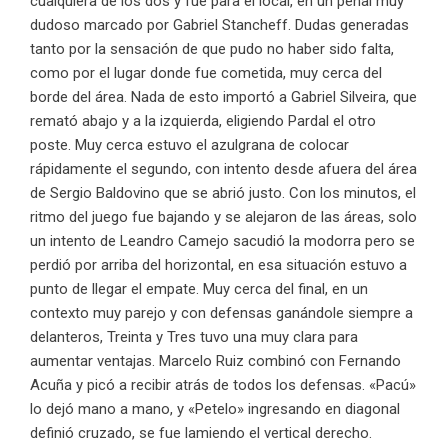
cualquiera de los dos y fue para el local, en un penal muy
dudoso marcado por Gabriel Stancheff. Dudas generadas
tanto por la sensación de que pudo no haber sido falta,
como por el lugar donde fue cometida, muy cerca del
borde del área. Nada de esto importó a Gabriel Silveira, que
remató abajo y a la izquierda, eligiendo Pardal el otro
poste. Muy cerca estuvo el azulgrana de colocar
rápidamente el segundo, con intento desde afuera del área
de Sergio Baldovino que se abrió justo. Con los minutos, el
ritmo del juego fue bajando y se alejaron de las áreas, solo
un intento de Leandro Camejo sacudió la modorra pero se
perdió por arriba del horizontal, en esa situación estuvo a
punto de llegar el empate. Muy cerca del final, en un
contexto muy parejo y con defensas ganándole siempre a
delanteros, Treinta y Tres tuvo una muy clara para
aumentar ventajas. Marcelo Ruiz combinó con Fernando
Acuña y picó a recibir atrás de todos los defensas. «Pacú»
lo dejó mano a mano, y «Petelo» ingresando en diagonal
definió cruzado, se fue lamiendo el vertical derecho.