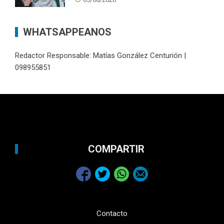
WHATSAPPEANOS
Redactor Responsable: Matías González Centurión |
098955851
COMPARTIR
Contacto