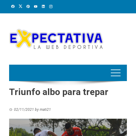
Skip
to
content
Triunfo albo para trepar
02/11/2021
by
mati21