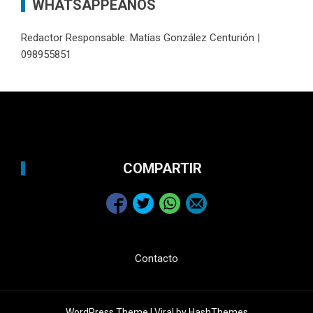
WHATSAPPEANOS
Redactor Responsable: Matías González Centurión |
098955851
COMPARTIR
Contacto
WordPress Theme |
Viral
by HashThemes