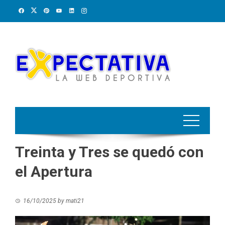
Skip
to
content
Treinta y Tres se quedó con
el Apertura
16/10/2025
by
mati21