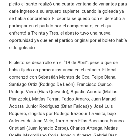
pleito el santo realizó una cuarta ventana de variantes para
darle ingreso a su arquero suplente, cuando la goleada ya
se había concretado. El cebrita se quedó con el derecho a
participar en el partido por el campeonato, en el que
enfrentó a Treinta y Tres, el abasto tuvo una nueva
oportunidad ya que en el partido original por el boleto había
sido goleado.
El pleito se desarrolló en el “19 de Abril”, pese a que se
había fijado en primera instancia en el estadio. El local
comenzó con Sebastián Montes de Oca, Felipe Diana,
Santiago Ortiz (Rodrigo De León), Francisco Quírico,
Rodrigo Viera (Elías Quevedo), Agustín Acosta (Matías
Pianzzola), Matías Ferrari, Tadeo Amaro, Juan Manuel
Acosta, Junior Rodríguez (Brian Faíldes) y José Luis
Roquero, dirigidos por Rodrigo Irazoqui. La visita, bajo
órdenes de Juan Melo, formó con Elías Bacciarini, Franco
Cristiani (Juan Ignacio Zerpa), Charles Arteaga, Matías
Odella, Maximiliano Coria, Ignacio Álvarez, Gabriel Díaz,