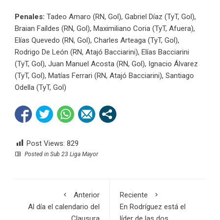
Penales:
Tadeo Amaro (RN, Gol), Gabriel Díaz (TyT, Gol),
Braian Faíldes (RN, Gol), Maximiliano Coria (TyT, Afuera),
Elías Quevedo (RN, Gol), Charles Arteaga (TyT, Gol),
Rodrigo De León (RN, Atajó Bacciarini), Elías Bacciarini
(TyT, Gol), Juan Manuel Acosta (RN, Gol), Ignacio Álvarez
(TyT, Gol), Matías Ferrari (RN, Atajó Bacciarini), Santiago
Odella (TyT, Gol)
Post Views:
829
Posted in
Sub 23 Liga Mayor
Anterior
Reciente
Al día el calendario del
En Rodríguez está el
Clausura
líder de las dos