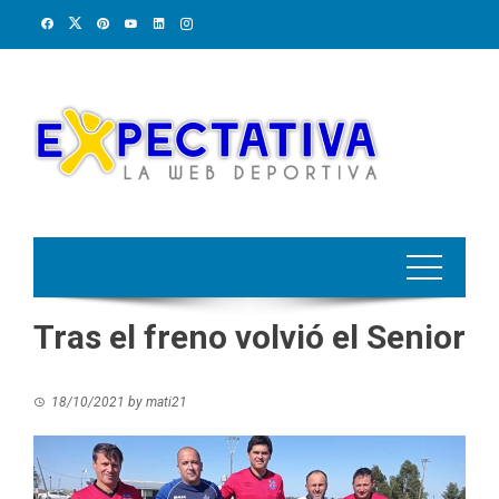
Skip
to
content
Tras el freno volvió el Senior
18/10/2021
by
mati21