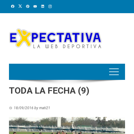
Skip
to
content
TODA LA FECHA (9)
18/09/2016
by
mati21