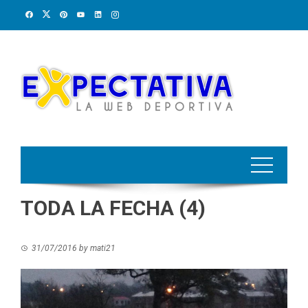
Skip
to
content
TODA LA FECHA (4)
31/07/2016
by
mati21