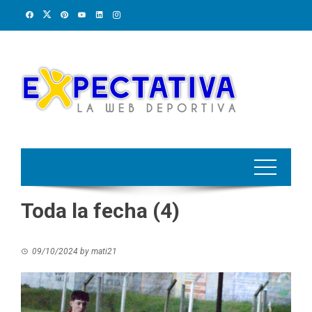
Skip
to
content
Toda la fecha (4)
09/10/2024
by
mati21