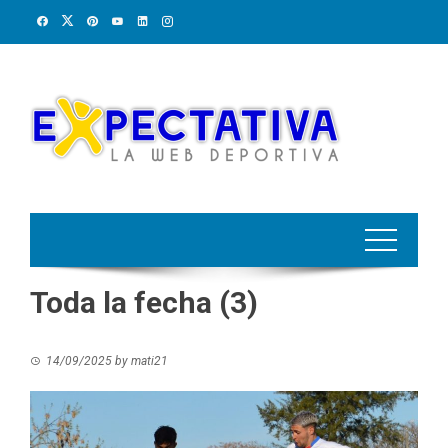
Skip
to
content
Toda la fecha (3)
14/09/2025
by
mati21