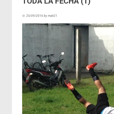
TODA LA FECHA (1)
25/09/2016
by
mati21