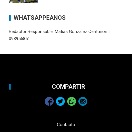
WHATSAPPEANOS
Redactor Responsable: Matías González Centurión |
098955851
COMPARTIR
Contacto