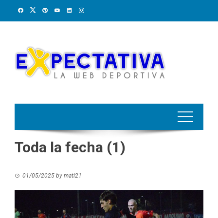
Skip
to
content
Toda la fecha (1)
01/05/2025
by
mati21