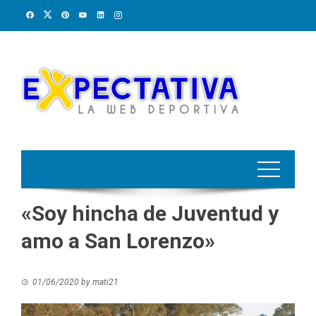
Skip
to
content
«Soy hincha de Juventud y
amo a San Lorenzo»
01/06/2020
by
mati21