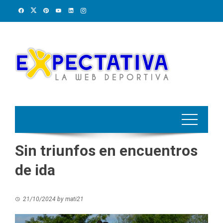
Skip
to
content
Sin triunfos en encuentros
de ida
21/10/2024
by
mati21