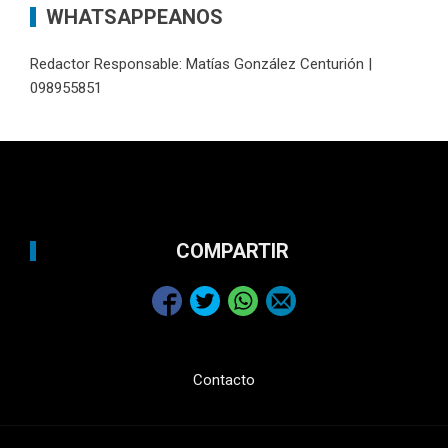
WHATSAPPEANOS
Redactor Responsable: Matías González Centurión |
098955851
COMPARTIR
Contacto