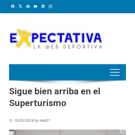
Skip
to
content
Sigue bien arriba en el
Superturismo
15/05/2024
by
mati21