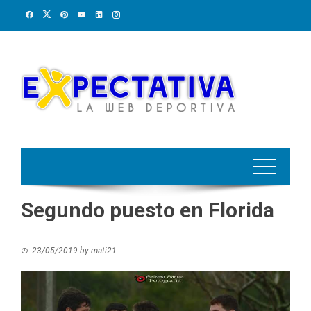
Skip
to
content
Segundo puesto en Florida
23/05/2019
by
mati21