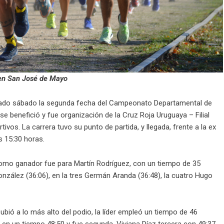
 en San José de Mayo
asado sábado la segunda fecha del Campeonato Departamental de
se benefició y fue organización de la Cruz Roja Uruguaya – Filial
vos. La carrera tuvo su punto de partida, y llegada, frente a la ex
s 15:30 horas.
ue como ganador fue para Martín Rodríguez, con un tiempo de 35
nzález (36:06), en la tres Germán Aranda (36:48), la cuatro Hugo
subió a lo más alto del podio, la líder empleó un tiempo de 46
a en un tiempo 48:50 y fue segunda, Viviana Díaz tercera con 49:37,