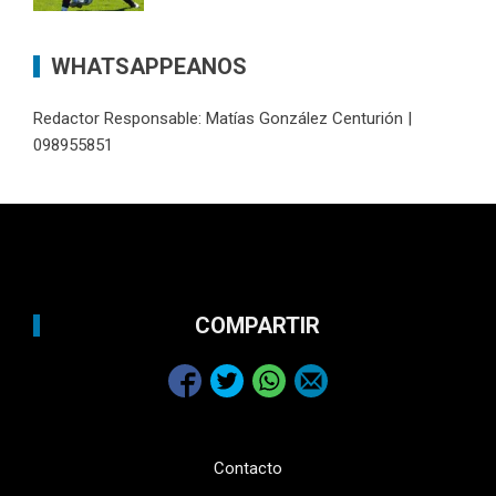
WHATSAPPEANOS
Redactor Responsable: Matías González Centurión |
098955851
COMPARTIR
Contacto